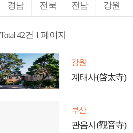
경남
전북
전남
강원
Total 42건
1 페이지
강원
계태사(啓太寺)
부산
관음사(觀音寺)