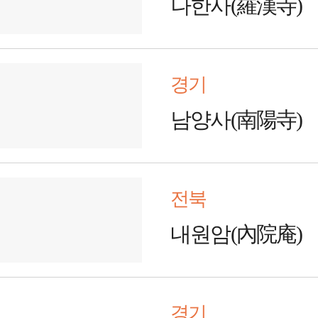
나한사(羅漢寺)
경기
남양사(南陽寺)
전북
내원암(內院庵)
경기