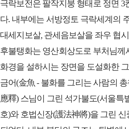
극락보전은 팔작지붕 형태로 정면 3칸
다. 내부에는 서방정토 극락세계의
대세지보살, 관세음보살을 좌우 협시
후불탱화는 영산회상도로 부처님께서
화경을 설하시는 장면을 도설화한 그림
금어(金魚 - 불화를 그리는 사람의 
應釋) 스님이 그린 석가불도(서울특별
호)와 호법신장(護法神將)을 그린 신