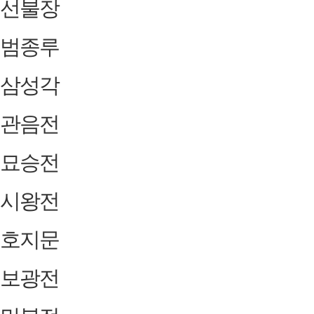
선불장
범종루
삼성각
관음전
묘승전
시왕전
호지문
보광전