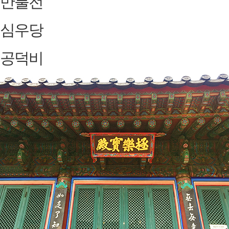
만불전
심우당
공덕비