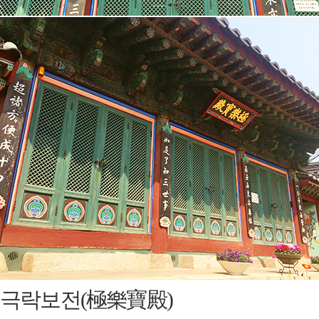
극락보전(極樂寶殿)