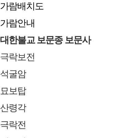
가람배치도
가람안내
대한불교 보문종 보문사
극락보전
석굴암
묘보탑
산령각
극락전