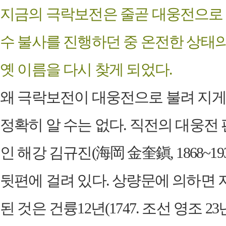
지금의 극락보전은 줄곧 대웅전으로 불
수 불사를 진행하던 중 온전한 상태
옛 이름을 다시 찾게 되었다.
왜 극락보전이 대웅전으로 불려 지게
정확히 알 수는 없다. 직전의 대웅전
인 해강 김규진(海岡 金奎鎭, 1868~1
뒷편에 걸려 있다.
상량문에 의하면 
된 것은 건륭12년(1747. 조선 영조 