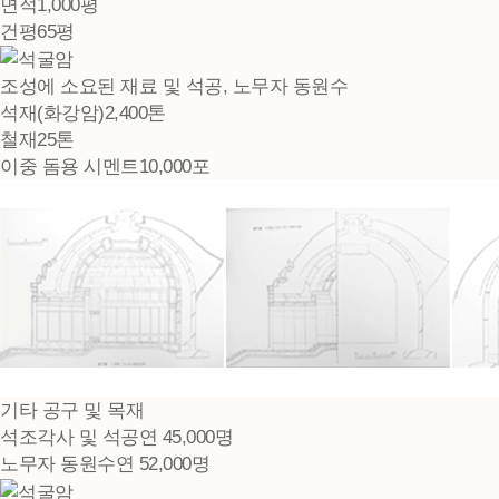
면적
1,000평
건평
65평
조성에 소요된 재료 및 석공, 노무자 동원수
석재(화강암)
2,400톤
철재
25톤
이중 돔용 시멘트
10,000포
기타 공구 및 목재
석조각사 및 석공
연 45,000명
노무자 동원수
연 52,000명