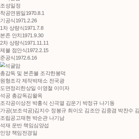
조성일정
착공연원일
1970.8.1
기공식
1971.2.26
1차 상량식
1971.7.8
본존 안치
1971.9.30
2차 상량식
1971.11.11
제불 점안식
1972.2.15
준공식
1972.6.16
총감독 및 본존불 조각
한봉덕
원형조각 제작
박재소 전국광
도면정리
한상일 이영철 이미자
석공 총감독
김왈옥
조각공
이상전 박홍식 신극열 김운기 박정규 나기동
가공(보조석공)
김지수 정봉규 최이오 김조안 김중겸 박찬수 
조립공
고재현 박순관 나기남
석재 운반 책임
심양섭
인양 책임
전경일