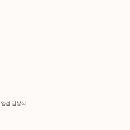
김양섭 김봉식