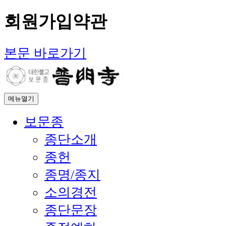
회원가입약관
본문 바로가기
메뉴열기
보문종
종단소개
종헌
종명/종지
소의경전
종단문장