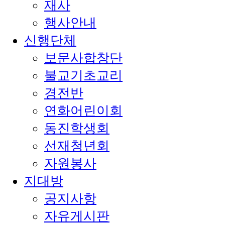
재사
행사안내
신행단체
보문사합창단
불교기초교리
경전반
연화어린이회
동진학생회
선재청년회
자원봉사
지대방
공지사항
자유게시판